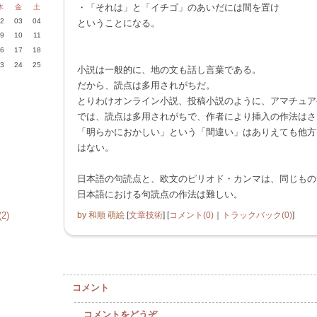
・「それは」と「イチゴ」のあいだには間を置け
木
金
土
2
03
04
ということになる。
9
10
11
6
17
18
3
24
25
小説は一般的に、地の文も話し言葉である。
だから、読点は多用されがちだ。
とりわけオンライン小説、投稿小説のように、アマチュア
では、読点は多用されがちで、作者により挿入の作法はさ
「明らかにおかしい」という「間違い」はありえても他方
はない。
日本語の句読点と、欧文のピリオド・カンマは、同じもの
日本語における句読点の作法は難しい。
2)
by
和順 萌絵
[
文章技術
]
[
コメント(0)
｜
トラックバック(0)
]
コメント
コメントをどうぞ