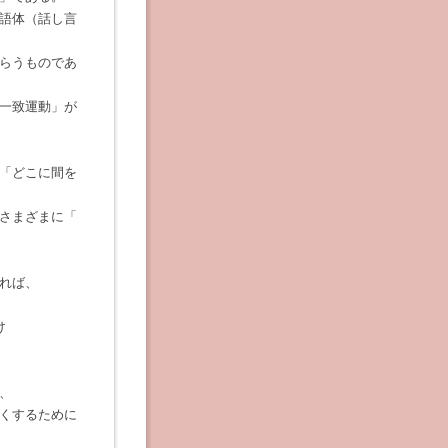
語体（話し言
らうものであ
一致運動」が
「どこに間を
さまざまに「
れば、
け
、
くするために