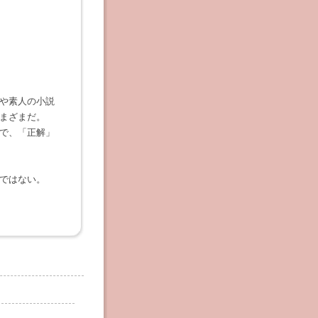
や素人の小説
まざまだ。
で、「正解」
ではない。