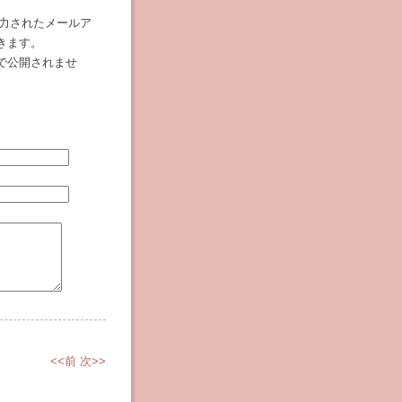
入力されたメールア
きます。
で公開されませ
<<前
次>>