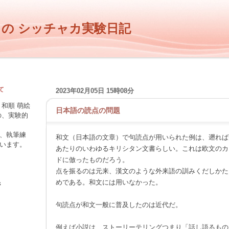
 の シッチャカ実験日記
て
2023年02月05日 15時08分
和順 萌絵
日本語の読点の問題
―
の、実験的
、執筆練
和文（日本語の文章）で句読点が用いられた例は、遡れば
います。
あたりのいわゆるキリシタン文書らしい。これは欧文のカ
ドに倣ったものだろう。
点を振るのは元来、漢文のような外来語の訓みくだしかた
めである。和文には用いなかった。
ジ
句読点が和文一般に普及したのは近代だ。
例えば小説は、ストーリーテリングつまり「話し語るもの