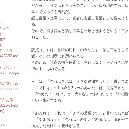
だから、セリフはもちろんのこと、いわゆる地の文も、口
葉）であっても当然だ。
話し言葉を文章にして、読者にも話し言葉として読んでも
23
る。
チズモ」
それで、書き言葉と話し言葉を一致させようという「言文
イ
おこった。
問題
題
読点（、）は、意味の切れ目のみならず、話し言葉として
年目の受
#425587 mo
置くか」の指示にも用いられる。
そのため、読点の挿入位置に一意解はなく、人それぞれで
からない』
揺れる」ものである。
5568 monoga
例えば、「それはそれは、大きな建物でした」と書いてあ
親友』(20
・「それは」の1つめと2つめのあいだには、間を置かない
 monogatar
・2つめの「それは」と「大きな」のあいだには、間を置
容力ある
という指示である。
2023-01-23,
ry)
「あまおう、それは、イチゴの品種です」と書いてあれば
・「あまおう」と「それは」のあいだの読点は、読みやす
>>
挿入しただけの可能性がある