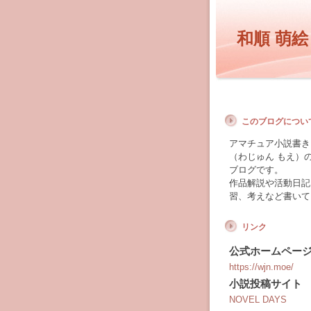
和順 萌絵
このブログについ
アマチュア小説書き 
（わじゅん もえ）
ブログです。
作品解説や活動日記
習、考えなど書いて
リンク
公式ホームペー
https://wjn.moe/
小説投稿サイト
NOVEL DAYS