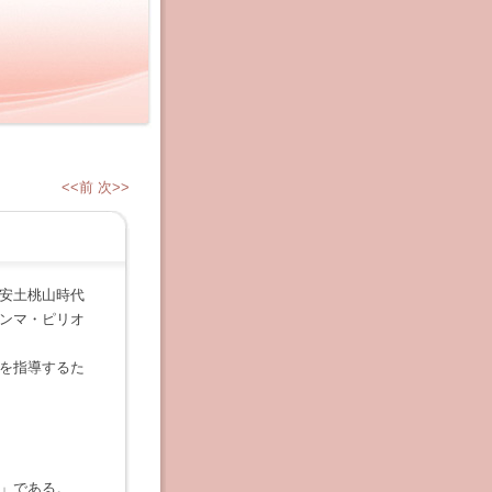
<<前
次>>
安土桃山時代
ンマ・ピリオ
を指導するた
」である。