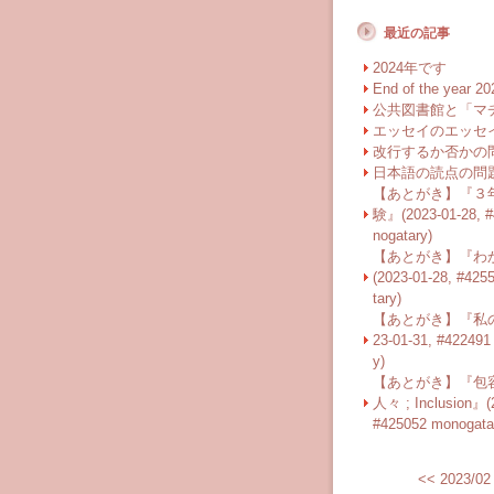
最近の記事
2024年です
End of the year 20
公共図書館と「マ
エッセイのエッセ
改行するか否かの
日本語の読点の問
【あとがき】『３
験』(2023-01-28, 
nogatary)
【あとがき】『わ
(2023-01-28, #42
tary)
【あとがき】『私の
23-01-31, #422491
y)
【あとがき】『包
人々 ; Inclusion』(
#425052 monogata
<<
2023/02