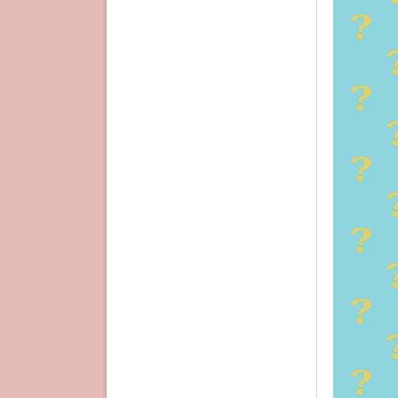
本作では
私のいま
に）景色
主人公は
いる。
海は、播
て晴れて
もちろん
い
。
登場人物
中高一貫
それはま
社会的に
リートと