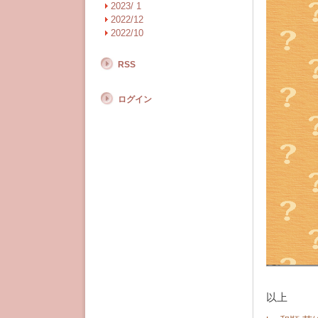
だが現行
2023/ 1
2022/12
説明する
2022/10
いちいち
自身もわ
RSS
また結果
ログイン
司法試験
しまう
の
「なんの
くと思う
さらには
いことが
読者が想
だ。
以上