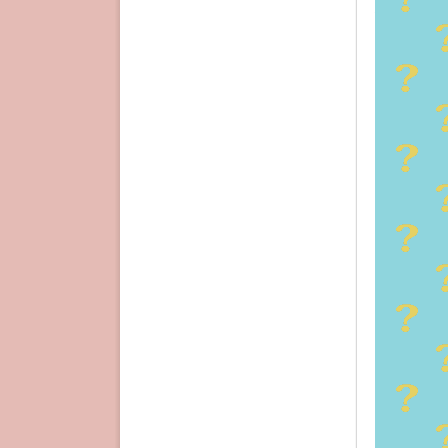
登場人物
たから、
落ちた人
的である
作中の曽
したくな
電車通学
さすがに
こってい
東京の満
だから、
念ながら
本当はこ
ど、現実
東京の大