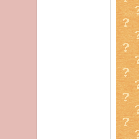
・仁美が寄
仁美が冒
金銭的な
仁美が真
で、「個
柚月が仁
してもら
それはお
そのため
せること
たまたま
ら、手伝
四人の主
にも意思