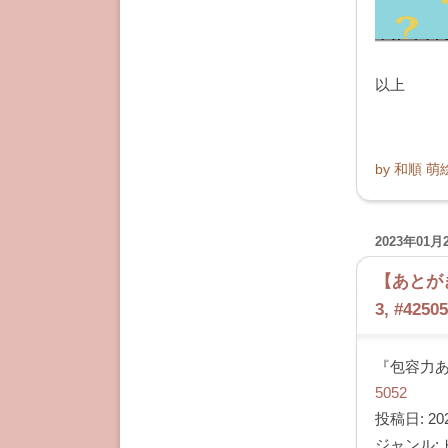
うえで、
本作で車
以上
by
和順 萌
2023年01月
【あとがき】
3, #4250
『包容力ある人
5052
投稿日: 202
ジャンル: