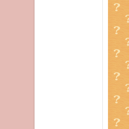
少なから
しかし
「
空を指す
そして、
を破壊し
そうする
救うこと
だからま
グラムと
た。
そうすれ
同時に、
れます。
しかし、
人