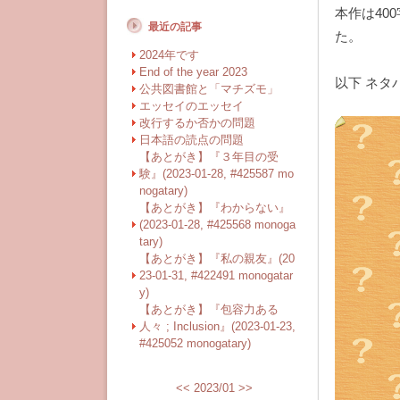
本作は40
最近の記事
た。
2024年です
End of the year 2023
以下 ネタ
公共図書館と「マチズモ」
エッセイのエッセイ
改行するか否かの問題
お題「受
日本語の読点の問題
前提にな
【あとがき】『３年目の受
験』(2023-01-28, #425587 mo
しかし、
nogatary)
・
母親が
【あとがき】『わからない』
・母親が
(2023-01-28, #425568 monoga
tary)
・むしろ
【あとがき】『私の親友』(20
・
実母も
23-01-31, #422491 monogatar
y)
【あとがき】『包容力ある
ゲイのペ
人々 ; Inclusion』(2023-01-23,
物語も書
#425052 monogatary)
ここでは
<<
2023/01
>>