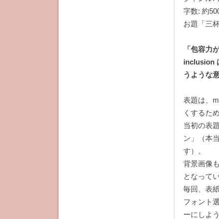
字数: 約50
お題「三
「包容力があ
inclu
うような
表題は、m
くするた
当初の表題
ン」（本
す）。
背景画像
となって
毎回、表
フォント
ーにしよ