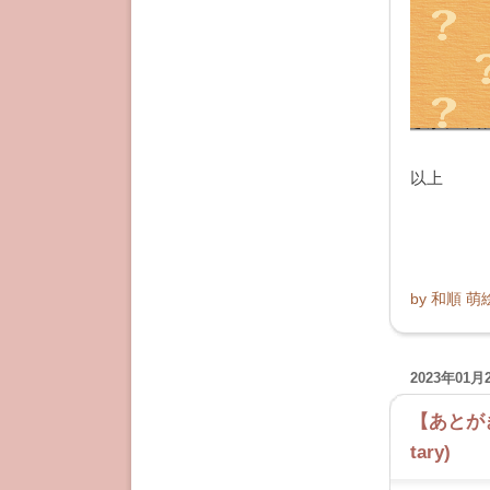
私として
とい作品
ただ、受
その過剰
さが、本
以上
by
和順 萌
2023年01月
【あとがき】
tary)
―