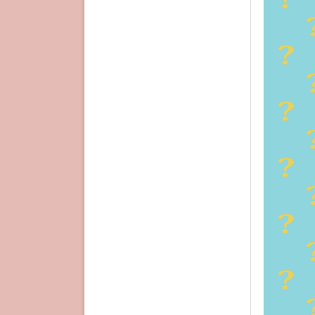
東京に引
出すため
フツーの
業間際で
気」
。
だから
本
語
である
本作の舞
だが、
神
神戸にし
が兵庫県
むしろ、
ある。